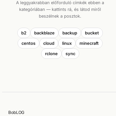
A leggyakrabban előforduló címkék ebben a
kategóriában — kattints rá, és látod miről
beszélnek a posztok.
b2
backblaze
backup
bucket
centos
cloud
linux
minecraft
rclone
sync
BobLOG