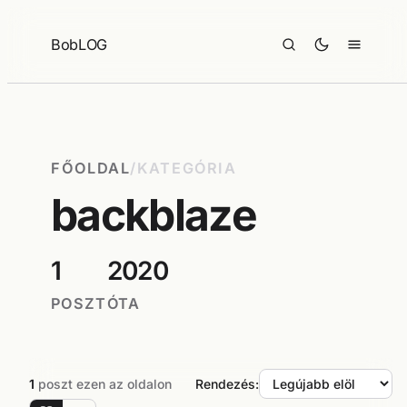
Ugrás
a
BobLOG
tartalomhoz
FŐOLDAL
/
KATEGÓRIA
backblaze
1
2020
POSZT
ÓTA
1
poszt ezen az oldalon
Rendezés: