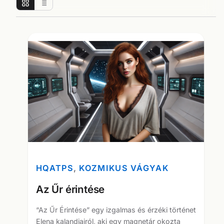
HQATPS
, 
KOZMIKUS VÁGYAK
Az Űr érintése
“Az Űr Érintése” egy izgalmas és érzéki történet
Elena kalandjairól, aki egy magnetár okozta