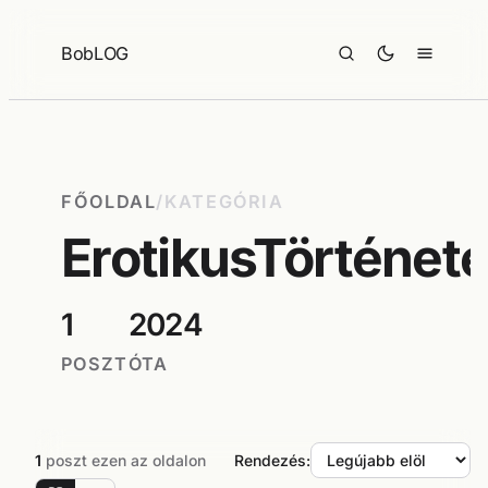
Ugrás
a
BobLOG
tartalomhoz
FŐOLDAL
/
KATEGÓRIA
ErotikusTörténet
1
2024
POSZT
ÓTA
1
poszt ezen az oldalon
Rendezés: