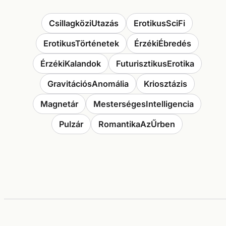
CsillagköziUtazás
ErotikusSciFi
ErotikusTörténetek
ÉrzékiÉbredés
ÉrzékiKalandok
FuturisztikusErotika
GravitációsAnomália
Kriosztázis
Magnetár
MesterségesIntelligencia
Pulzár
RomantikaAzŰrben