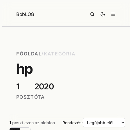
Ugrás
a
BobLOG
tartalomhoz
FŐOLDAL
/
KATEGÓRIA
hp
1
2020
POSZT
ÓTA
1
poszt ezen az oldalon
Rendezés: