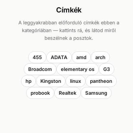
Címkék
A leggyakrabban előforduló címkék ebben a
kategóriában — kattints rá, és látod miről
beszélnek a posztok.
455
ADATA
amd
arch
Broadcom
elementary os
G3
hp
Kingston
linux
pantheon
probook
Realtek
Samsung