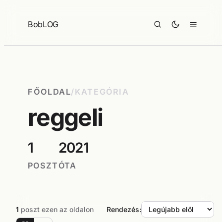
Ugrás
a
BobLOG
tartalomhoz
FŐOLDAL
/
KATEGÓRIA
reggeli
1
2021
POSZT
ÓTA
1
poszt ezen az oldalon
Rendezés: