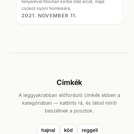
tenyerével finoman körbe öleli arcát, majd
csókot nyom homlokára.
2021. NOVEMBER 11.
Címkék
A leggyakrabban előforduló címkék ebben a
kategóriában — kattints rá, és látod miről
beszélnek a posztok.
hajnal
köd
reggeli