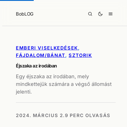
Ugrás
a
BobLOG
tartalomhoz
EMBERI VISELKEDÉSEK
, 
FÁJDALOM/BÁNAT
, 
SZTORIK
Éjszaka az irodában
Egy éjszaka az irodában, mely
mindkettejük számára a végső állomást
jelenti.
2024. MÁRCIUS 2.
9 PERC OLVASÁS