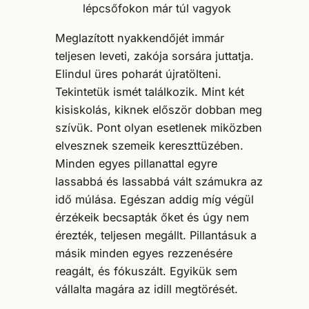
lépcsőfokon már túl vagyok
Meglazított nyakkendőjét immár
teljesen leveti, zakója sorsára juttatja.
Elindul üres poharát újratölteni.
Tekintetük ismét találkozik. Mint két
kisiskolás, kiknek először dobban meg
szívük. Pont olyan esetlenek miközben
elvesznek szemeik kereszttüzében.
Minden egyes pillanattal egyre
lassabbá és lassabbá vált számukra az
idő múlása. Egészan addig míg végül
érzékeik becsapták őket és úgy nem
érezték, teljesen megállt. Pillantásuk a
másik minden egyes rezzenésére
reagált, és fókuszált. Egyikük sem
vállalta magára az idill megtörését.