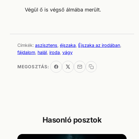
Végül ő is végső álmába merült.
Címkék:
aszisztens
, 
éjszaka
, 
Éjszaka az irodában
, 
fájdalom
, 
halál
, 
iroda
, 
vágy
MEGOSZTÁS:
Hasonló posztok