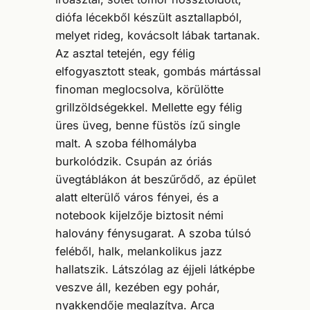
diófa lécekből készült asztallapból,
melyet rideg, kovácsolt lábak tartanak.
Az asztal tetején, egy félig
elfogyasztott steak, gombás mártással
finoman meglocsolva, körülötte
grillzöldségekkel. Mellette egy félig
üres üveg, benne füstös ízű single
malt. A szoba félhomályba
burkolódzik. Csupán az óriás
üvegtáblákon át beszűrődő, az épület
alatt elterülő város fényei, és a
notebook kijelzője biztosit némi
halovány fénysugarat. A szoba túlsó
feléből, halk, melankolikus jazz
hallatszik. Látszólag az éjjeli látképbe
veszve áll, kezében egy pohár,
nyakkendője meglazítva. Arca