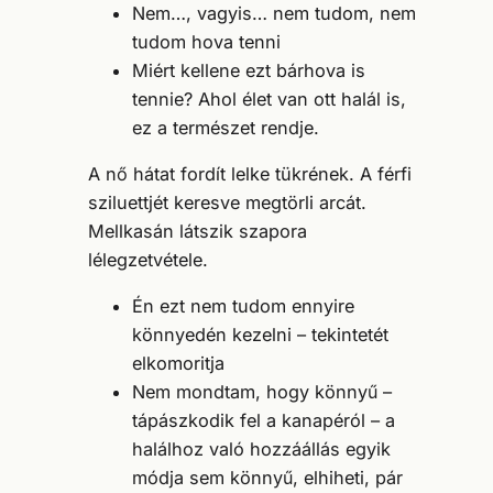
Nem…, vagyis… nem tudom, nem
tudom hova tenni
Miért kellene ezt bárhova is
tennie? Ahol élet van ott halál is,
ez a természet rendje.
A nő hátat fordít lelke tükrének. A férfi
sziluettjét keresve megtörli arcát.
Mellkasán látszik szapora
lélegzetvétele.
Én ezt nem tudom ennyire
könnyedén kezelni – tekintetét
elkomoritja
Nem mondtam, hogy könnyű –
tápászkodik fel a kanapéról – a
halálhoz való hozzáállás egyik
módja sem könnyű, elhiheti, pár