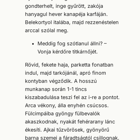
gondterhelt, inge gyűrött, zakója
hanyagul hever kanapéja karfáján.
Belekortyol italába, majd rezzenéstelen
arccal szólal meg.
Meddig fog szótlanul állni? –
Vonja kérdőre titkárnőjét.
Rövid, fekete haja, parketta fonatban
indul, majd tarkójánál, apró finom
kontyban végződik. A hosszú
munkanap során 1-1 tincs
kiszabadulása teszi fel az i-re a pontot.
Arca vékony, álla enyhén csúcsos.
Fülcimpáiba gyöngy fülbevalók
akaszkodnak, nyakát fehérarany lánc
ékesíti. Ajkai tűzvörösek, gyönyörű
barna szemei a fáradtságtól csillognak.