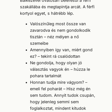
Balkezével óvatosan belefésül a férfi
szakállába és megtapintja arcát. A férfi
kortyol egyet, s hátrébb lép.
Valószínűleg most össze van
zavarodva és nem gondolkodik
tisztán – néz mélyen a nő
szemeibe
Amennyiben így van, miért gond
ez? – tekint rá csalódottan
Ne gondolja, hogy olyan jó
választás vagyok én – húzza le
pohara tartalmát
Honnan tudja mire vágyom? –
emeli fel poharát – Hisz még én
sem tudom. Annyit tudok csupán,
hogy jelenleg semmi sem
foglalkoztat, mindent kitudok