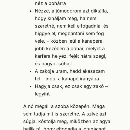
néz a pohárra
Nézze, a jómodorom azt diktálta,
hogy kínáljam meg, ha nem
szeretné, nem kell elfogadnia, és
higgye el, megbántani sem fog
vele. – közben leül a kanapéra,
jobb kezében a pohár, melyet a
karfára helyez, fejét hátra szegi,
és nagyot sóhajt
A zakója uram, hadd akasszam
fel – indul a kanapé irányába
Hagyja csak, ez csak egy zakó –
legyint
A nő megáll a szoba közepén. Maga
sem tudja mit is szeretne. A szíve azt
súgja, kóstolja meg, miközben az agya
hajlik rá, hogy elfogadja a jótanácsot,