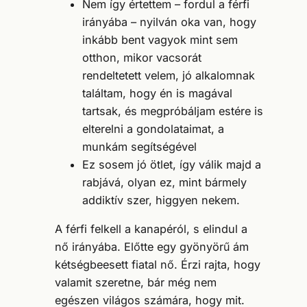
Nem így értettem – fordul a férfi
irányába – nyilván oka van, hogy
inkább bent vagyok mint sem
otthon, mikor vacsorát
rendeltetett velem, jó alkalomnak
találtam, hogy én is magával
tartsak, és megpróbáljam estére is
elterelni a gondolataimat, a
munkám segítségével
Ez sosem jó ötlet, így válik majd a
rabjává, olyan ez, mint bármely
addiktív szer, higgyen nekem.
A férfi felkell a kanapéról, s elindul a
nő irányába. Előtte egy gyönyörű ám
kétségbeesett fiatal nő. Érzi rajta, hogy
valamit szeretne, bár még nem
egészen világos számára, hogy mit.