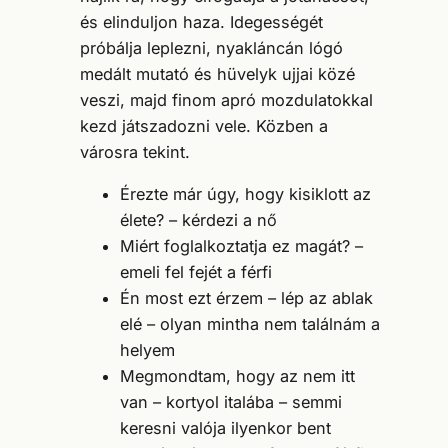
és elinduljon haza. Idegességét
próbálja leplezni, nyakláncán lógó
medált mutató és hüvelyk ujjai közé
veszi, majd finom apró mozdulatokkal
kezd játszadozni vele. Közben a
városra tekint.
Érezte már úgy, hogy kisiklott az
élete? – kérdezi a nő
Miért foglalkoztatja ez magát? –
emeli fel fejét a férfi
Én most ezt érzem – lép az ablak
elé – olyan mintha nem találnám a
helyem
Megmondtam, hogy az nem itt
van – kortyol italába – semmi
keresni valója ilyenkor bent