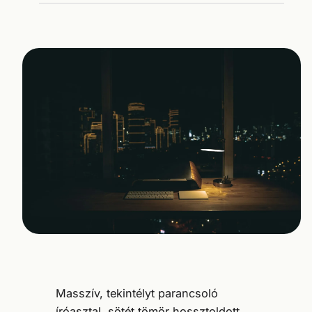
Masszív, tekintélyt parancsoló
íróasztal, sötét tömör hossztoldott,