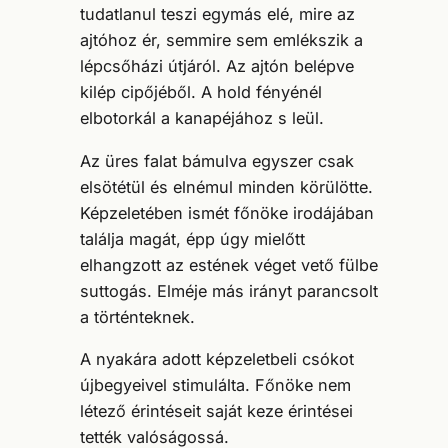
tudatlanul teszi egymás elé, mire az
ajtóhoz ér, semmire sem emlékszik a
lépcsőházi útjáról. Az ajtón belépve
kilép cipőjéből. A hold fényénél
elbotorkál a kanapéjához s leül.
Az üres falat bámulva egyszer csak
elsötétül és elnémul minden körülötte.
Képzeletében ismét főnöke irodájában
találja magát, épp úgy mielőtt
elhangzott az estének véget vető fülbe
suttogás. Elméje más irányt parancsolt
a történteknek.
A nyakára adott képzeletbeli csókot
újbegyeivel stimulálta. Főnöke nem
létező érintéseit saját keze érintései
tették valóságossá.