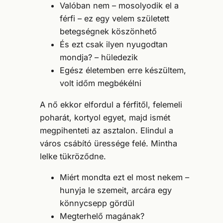
Valóban nem – mosolyodik el a
férfi – ez egy velem született
betegségnek köszönhető
És ezt csak ilyen nyugodtan
mondja? – hüledezik
Egész életemben erre készültem,
volt időm megbékélni
A nő ekkor elfordul a férfitől, felemeli
poharát, kortyol egyet, majd ismét
megpihenteti az asztalon. Elindul a
város csábító üressége felé. Mintha
lelke tükröződne.
Miért mondta ezt el most nekem –
hunyja le szemeit, arcára egy
könnycsepp gördül
Megterhelő magának?