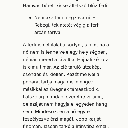
Hamvas bőrét, kissé áttetsző blúz fedi.
Nem akartam megzavarni. –
Rebegi, tekintetét végig a férfi
arcán tartva.
A férfi ismét italába kortyol, s mint ha a
nő nem is lenne vele egy helyiségben,
némán mered a távolba. Hajnali két óra
is elmúlt már. Az elé táruló utcakép,
csendes és kietlen. Kezét mellyel a
poharat tartja maga mellé engedi,
másikkal az üvegnek támaszkodik.
Látszólag mondani szeretne valamit,
de száját nem hagyja el egyetlen hang
sem. Mindeközben a nő egyre
feszélyezve érzi magát. Jobb karját,
finoman, lassan tarkója irányába emeli.