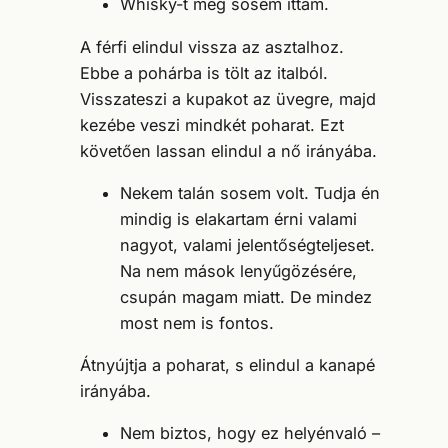
Whisky-t még sosem ittam.
A férfi elindul vissza az asztalhoz.
Ebbe a pohárba is tölt az italból.
Visszateszi a kupakot az üvegre, majd
kezébe veszi mindkét poharat. Ezt
követően lassan elindul a nő irányába.
Nekem talán sosem volt. Tudja én
mindig is elakartam érni valami
nagyot, valami jelentőségteljeset.
Na nem mások lenyűgözésére,
csupán magam miatt. De mindez
most nem is fontos.
Átnyújtja a poharat, s elindul a kanapé
irányába.
Nem biztos, hogy ez helyénvaló –