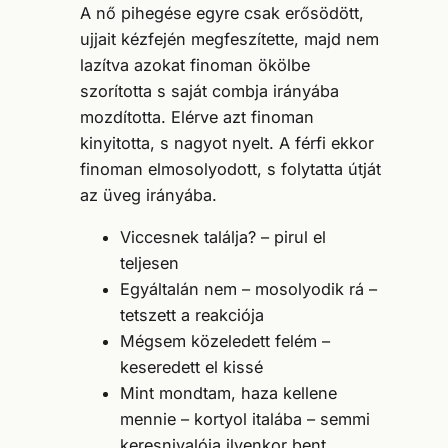
A nő pihegése egyre csak erősödött,
ujjait kézfején megfeszítette, majd nem
lazítva azokat finoman ökölbe
szorította s saját combja irányába
mozdította. Elérve azt finoman
kinyitotta, s nagyot nyelt. A férfi ekkor
finoman elmosolyodott, s folytatta útját
az üveg irányába.
Viccesnek találja? – pirul el
teljesen
Egyáltalán nem – mosolyodik rá –
tetszett a reakciója
Mégsem közeledett felém –
keseredett el kissé
Mint mondtam, haza kellene
mennie – kortyol italába – semmi
keresnivalója ilyenkor bent