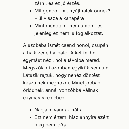
zárni, és ez jó érzés.
Mit gondol, mit nyújthatok önnek?
– ül vissza a kanapéra
Mint mondtam, nem tudom, és
jelenleg ez nem is foglalkoztat.
A szobába ismét csend honol, csupán
a halk zene hallható. A két fél hol
egymást nézi, hol a távolba mered.
Megszólalni azonban egyikük sem tud.
Látszik rajtuk, hogy nehéz döntést
készülnek meghozni. Minél jobban
őrlődnek, annál vonzóbbá vállnak
egymás szemében.
Napjaim vannak hátra
Ezt nem értem, hisz annyira azért
még nem idős