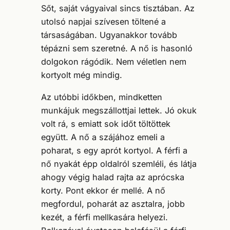
Sőt, saját vágyaival sincs tisztában. Az
utolsó napjai szívesen töltené a
társaságában. Ugyanakkor tovább
tépázni sem szeretné. A nő is hasonló
dolgokon rágódik. Nem véletlen nem
kortyolt még mindig.
Az utóbbi időkben, mindketten
munkájuk megszállottjai lettek. Jó okuk
volt rá, s emiatt sok időt töltöttek
együtt. A nő a szájához emeli a
poharat, s egy aprót kortyol. A férfi a
nő nyakát épp oldalról szemléli, és látja
ahogy végig halad rajta az aprócska
korty. Pont ekkor ér mellé. A nő
megfordul, poharát az asztalra, jobb
kezét, a férfi mellkasára helyezi.