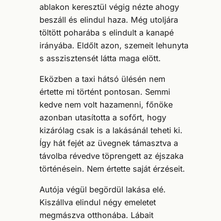
ablakon keresztül végig nézte ahogy
beszáll és elindul haza. Még utoljára
töltött poharába s elindult a kanapé
irányába. Eldőlt azon, szemeit lehunyta
s asszisztensét látta maga elött.
Eközben a taxi hátsó ülésén nem
értette mi történt pontosan. Semmi
kedve nem volt hazamenni, főnöke
azonban utasította a sofőrt, hogy
kizárólag csak is a lakásánál teheti ki.
Így hát fejét az üvegnek támasztva a
távolba révedve töprengett az éjszaka
történésein. Nem értette saját érzéseit.
Autója végül begördül lakása elé.
Kiszállva elindul négy emeletet
megmászva otthonába. Lábait