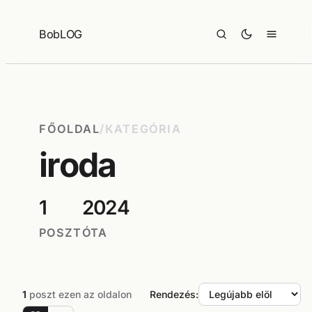
Ugrás
a
BobLOG
tartalomhoz
FŐOLDAL
/
KATEGÓRIA
iroda
1
2024
POSZT
ÓTA
1
poszt ezen az oldalon
Rendezés: