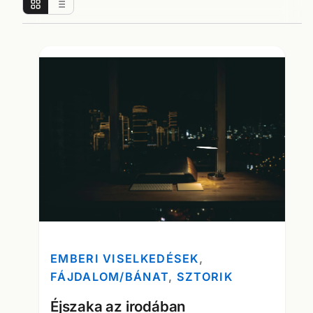
EMBERI VISELKEDÉSEK
, 
FÁJDALOM/BÁNAT
, 
SZTORIK
Éjszaka az irodában