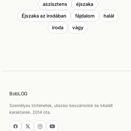
aszisztens
éjszaka
Éjszaka az irodában
fájdalom
halál
iroda
vágy
BobLOG
Személyes történetek, utazási beszámolók és kitalált
karakterek. 2014 óta.