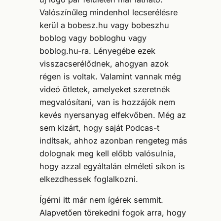
Valószínűleg mindenhol lecserélésre
kerül a bobesz.hu vagy bobeszhu
boblog vagy bobloghu vagy
boblog.hu-ra. Lényegébe ezek
visszacserélődnek, ahogyan azok
régen is voltak. Valamint vannak még
videó ötletek, amelyeket szeretnék
megvalósítani, van is hozzájók nem
kevés nyersanyag elfekvőben. Még az
sem kizárt, hogy saját Podcas-t
indítsak, ahhoz azonban rengeteg más
dolognak meg kell előbb valósulnia,
hogy azzal egyáltalán elméleti síkon is
elkezdhessek foglalkozni.
Ígérni itt már nem ígérek semmit.
Alapvetően törekedni fogok arra, hogy