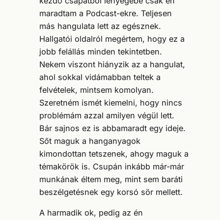
kezdő csapatból lényegébe csak én
maradtam a Podcast-ekre. Teljesen
más hangulata lett az egésznek.
Hallgatói oldalról megértem, hogy ez a
jobb felállás minden tekintetben.
Nekem viszont hiányzik az a hangulat,
ahol sokkal vidámabban teltek a
felvételek, mintsem komolyan.
Szeretném ismét kiemelni, hogy nincs
problémám azzal amilyen végül lett.
Bár sajnos ez is abbamaradt egy ideje.
Sőt maguk a hanganyagok
kimondottan tetszenek, ahogy maguk a
témakörök is. Csupán inkább már-már
munkának éltem meg, mint sem baráti
beszélgetésnek egy korsó sör mellett.
A harmadik ok, pedig az én