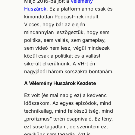
Majd 2016-ba jött a
Vélemény
Huszárok
. Ez a platform anno csak és
kimondottan Podcast-nek indult.
Vicces, hogy bár az elején
mindannyian leszögeztük, hogy sem
politika, sem vallás, sem gameplay,
sem videó nem lesz, végül mindezek
közül csak a politikát és a vallást
sikerült elkerülnünk. A VH-t én
nagyjából három korszakra bontanám.
A Vélemény Huszárok Kezdete
Ez volt (és mai napig ez) a kedvenc
időszakom. Az egyes epizódok, mind
technikailag, mind felkészültség, mind
„profizmus” terén csapnivaló. Ez tény,
ezt sose tagadtam, de szerintem ezt
egyikünk sem tagadja. Azt is