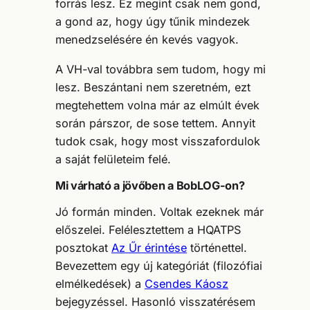
forrás lesz. Ez megint csak nem gond,
a gond az, hogy úgy tűnik mindezek
menedzselésére én kevés vagyok.
A VH-val továbbra sem tudom, hogy mi
lesz. Beszántani nem szeretném, ezt
megtehettem volna már az elmúlt évek
során párszor, de sose tettem. Annyit
tudok csak, hogy most visszafordulok
a saját felületeim felé.
Mi várható a jövőben a BobLOG-on?
Jó formán minden. Voltak ezeknek már
előszelei. Felélesztettem a HQATPS
posztokat
Az Űr érintése
történettel.
Bevezettem egy új kategóriát (filozófiai
elmélkedések) a
Csendes Káosz
bejegyzéssel. Hasonló visszatérésem