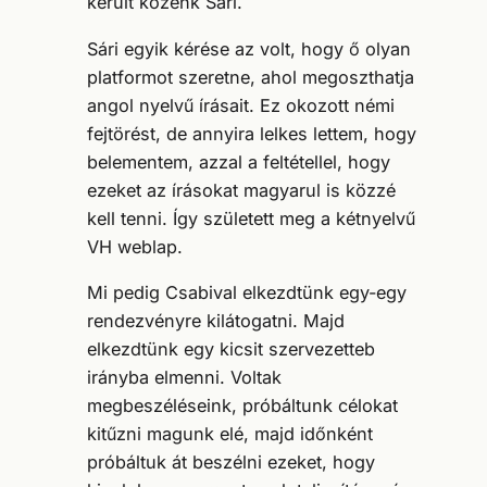
került közénk Sári.
Sári egyik kérése az volt, hogy ő olyan
platformot szeretne, ahol megoszthatja
angol nyelvű írásait. Ez okozott némi
fejtörést, de annyira lelkes lettem, hogy
belementem, azzal a feltétellel, hogy
ezeket az írásokat magyarul is közzé
kell tenni. Így született meg a kétnyelvű
VH weblap.
Mi pedig Csabival elkezdtünk egy-egy
rendezvényre kilátogatni. Majd
elkezdtünk egy kicsit szervezetteb
irányba elmenni. Voltak
megbeszéléseink, próbáltunk célokat
kitűzni magunk elé, majd időnként
próbáltuk át beszélni ezeket, hogy