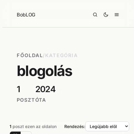
Ugrás
a
BobLOG
tartalomhoz
FŐOLDAL
/
KATEGÓRIA
blogolás
1
2024
POSZT
ÓTA
1
poszt ezen az oldalon
Rendezés: