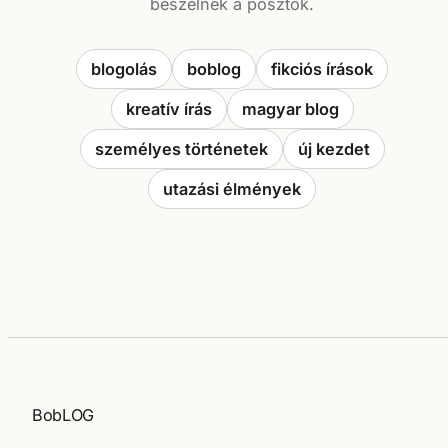
beszélnek a posztok.
blogolás
boblog
fikciós írások
kreatív írás
magyar blog
személyes történetek
új kezdet
utazási élmények
BobLOG