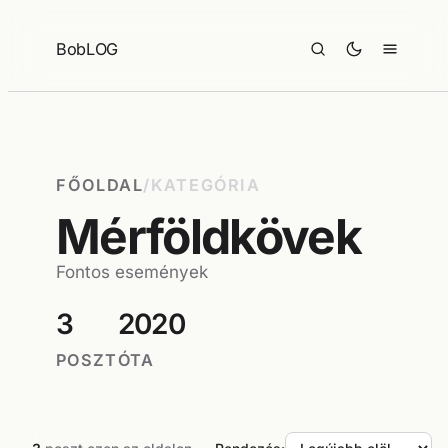
Ugrás
a
BobLOG
tartalomhoz
FŐOLDAL
/
KATEGÓRIA
Mérföldkövek
Fontos események
3
2020
POSZT
ÓTA