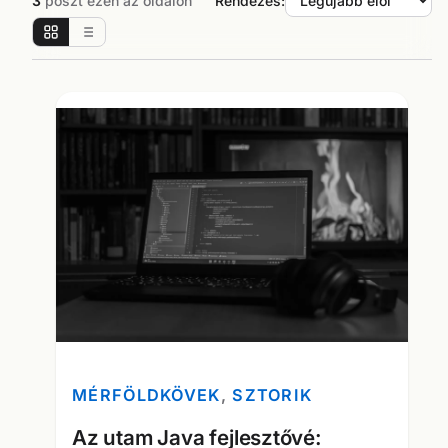
3
poszt ezen az oldalon
Rendezés:
MÉRFÖLDKÖVEK
, 
SZTORIK
Az utam Java fejlesztővé: