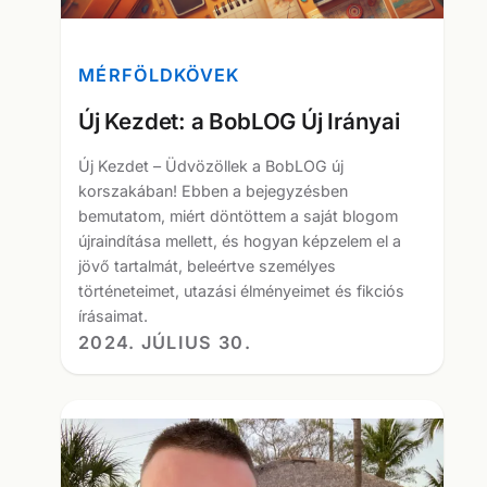
MÉRFÖLDKÖVEK
Új Kezdet: a BobLOG Új Irányai
Új Kezdet – Üdvözöllek a BobLOG új
korszakában! Ebben a bejegyzésben
bemutatom, miért döntöttem a saját blogom
újraindítása mellett, és hogyan képzelem el a
jövő tartalmát, beleértve személyes
történeteimet, utazási élményeimet és fikciós
írásaimat.
2024. JÚLIUS 30.