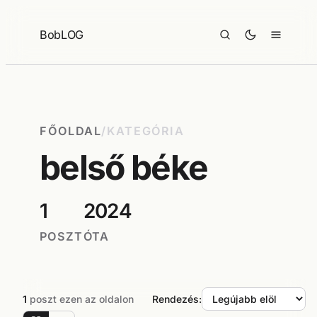
Ugrás
a
BobLOG
tartalomhoz
FŐOLDAL
/
KATEGÓRIA
belső béke
1
2024
POSZT
ÓTA
1
poszt ezen az oldalon
Rendezés: