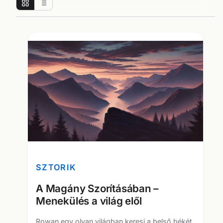
SZTORIK
A Magány Szorításában –
Menekülés a világ elől
Rowan egy olyan világban keresi a belső békét,