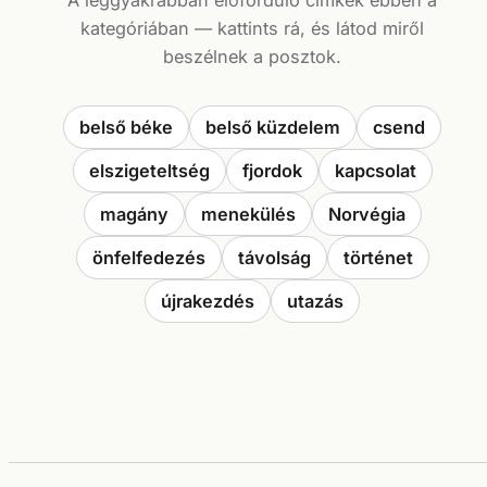
A leggyakrabban előforduló címkék ebben a
kategóriában — kattints rá, és látod miről
beszélnek a posztok.
belső béke
belső küzdelem
csend
elszigeteltség
fjordok
kapcsolat
magány
menekülés
Norvégia
önfelfedezés
távolság
történet
újrakezdés
utazás