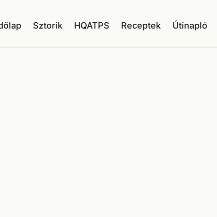
dőlap
Sztorik
HQATPS
Receptek
Útinapló