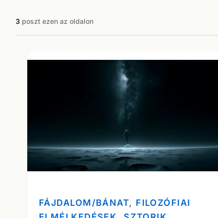
3
poszt ezen az oldalon
FÁJDALOM/BÁNAT
, 
FILOZÓFIAI
ELMÉLKEDÉSEK
, 
SZTORIK