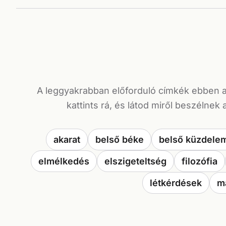
A leggyakrabban előforduló címkék ebben 
kattints rá, és látod miről beszélnek 
akarat
belső béke
belső küzdele
elmélkedés
elszigeteltség
filozófia
létkérdések
m