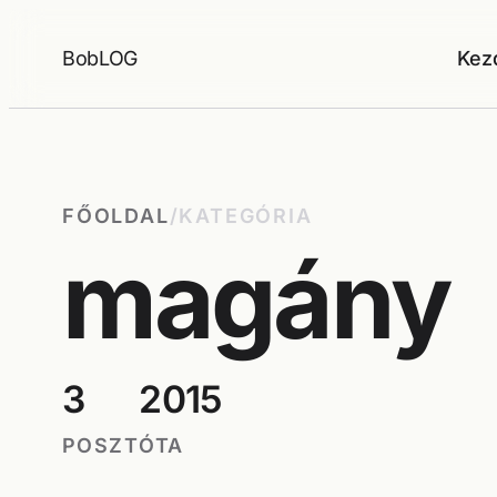
Ugrás
a
BobLOG
Kez
tartalomhoz
FŐOLDAL
/
KATEGÓRIA
magány
3
2015
POSZT
ÓTA