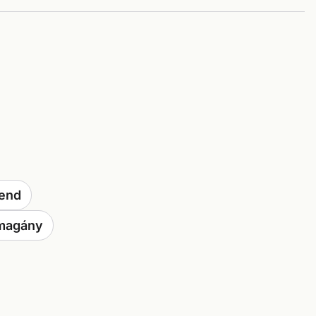
end
magány