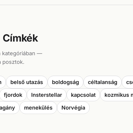
Címkék
a kategóriában —
a posztok.
m
belső utazás
boldogság
céltalanság
cs
fjordok
Insterstellar
kapcsolat
kozmikus 
agány
menekülés
Norvégia