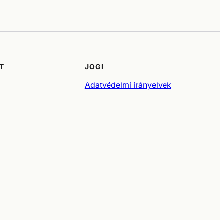
T
JOGI
Adatvédelmi irányelvek