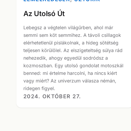
Az Utolsó Út
Lebegsz a végtelen világűrben, ahol már
semmi sem köt semmihez. A távoli csillagok
elérhetetlenül pislákolnak, a hideg sötétség
teljesen körülölel. Az elszigeteltség súlya rád
nehezedik, ahogy egyedül sodródsz a
kozmoszban. Egy utolsó gondolat motoszkál
benned: mi értelme harcolni, ha nincs kiért
vagy miért? Az univerzum válasza némán,
ridegen figyel.
2024. OKTÓBER 27.