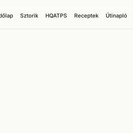
dőlap
Sztorik
HQATPS
Receptek
Útinapló