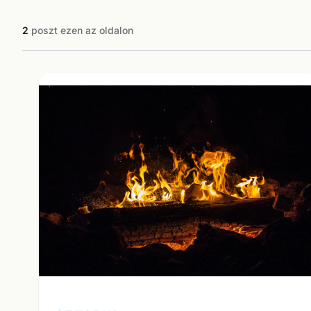
2
poszt ezen az oldalon