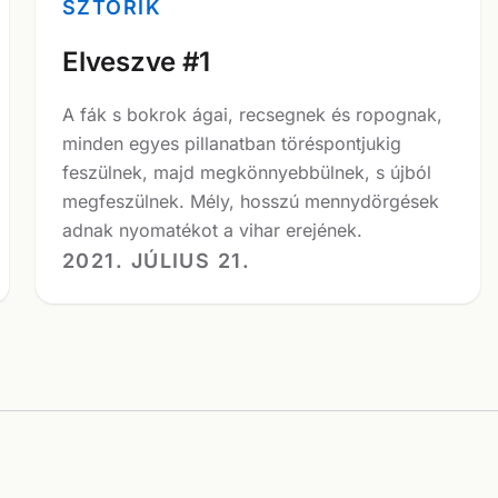
SZTORIK
Elveszve #1
A fák s bokrok ágai, recsegnek és ropognak,
minden egyes pillanatban töréspontjukig
feszülnek, majd megkönnyebbülnek, s újból
megfeszülnek. Mély, hosszú mennydörgések
adnak nyomatékot a vihar erejének.
2021. JÚLIUS 21.