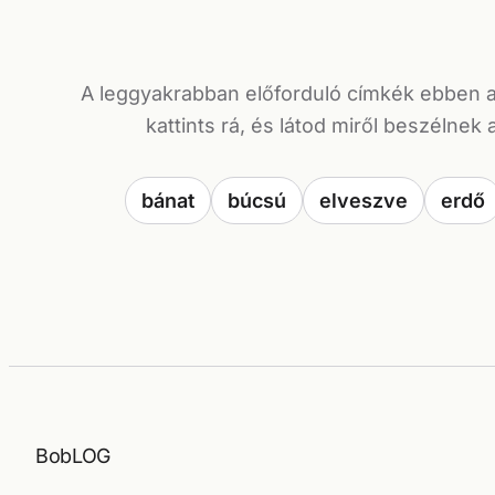
A leggyakrabban előforduló címkék ebben 
kattints rá, és látod miről beszélnek 
bánat
búcsú
elveszve
erdő
BobLOG