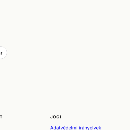
r
T
JOGI
Adatvédelmi irányelvek