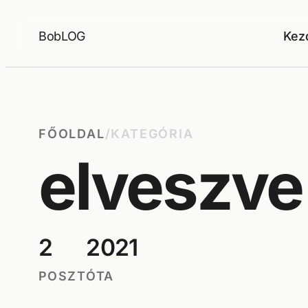
Ugrás
a
BobLOG
Kez
tartalomhoz
FŐOLDAL
/
KATEGÓRIA
elveszve
2
2021
POSZT
ÓTA