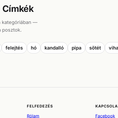
Címkék
a kategóriában —
a posztok.
felejtés
hó
kandalló
pipa
sötét
viha
FELFEDEZÉS
KAPCSOLA
Rólam
Facebook