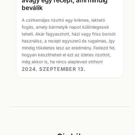
avagy egy recept, ami mindig
beválik
A csirkemájas rizottó egy krémes, laktató
fogás, amely bármelyik napot különlegessé
teheti. Akár fagyasztott, házi vagy friss borsót
használsz, a recept egyszerű és rugalmas, így
mindig tökéletes lesz az eredmény. Fedezd fel,
hogyan készítheted el ezt az ízletes rizottót,
még akkor is, ha nincs alapleved otthon!
2024. SZEPTEMBER 13.