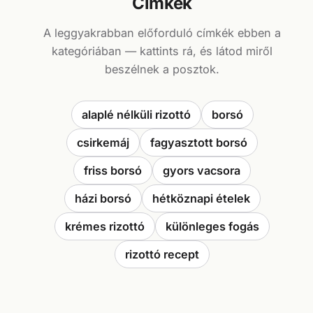
Címkék
A leggyakrabban előforduló címkék ebben a
kategóriában — kattints rá, és látod miről
beszélnek a posztok.
alaplé nélküli rizottó
borsó
csirkemáj
fagyasztott borsó
friss borsó
gyors vacsora
házi borsó
hétköznapi ételek
krémes rizottó
különleges fogás
rizottó recept