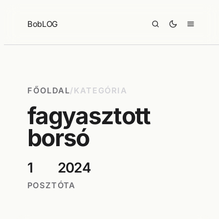
Ugrás
a
BobLOG
tartalomhoz
FŐOLDAL
/
KATEGÓRIA
fagyasztott
borsó
1
2024
POSZT
ÓTA