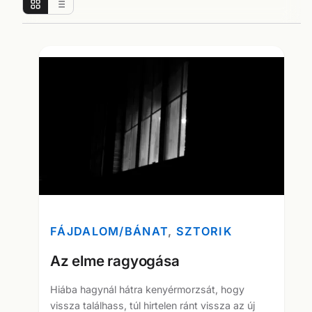
FÁJDALOM/BÁNAT
, 
SZTORIK
Az elme ragyogása
Hiába hagynál hátra kenyérmorzsát, hogy
vissza találhass, túl hirtelen ránt vissza az új