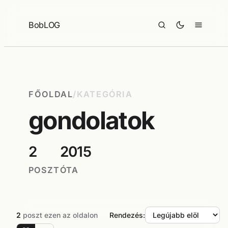
Ugrás
a
BobLOG
tartalomhoz
FŐOLDAL
/
KATEGÓRIA
gondolatok
2
2015
POSZT
ÓTA
2
poszt ezen az oldalon
Rendezés: