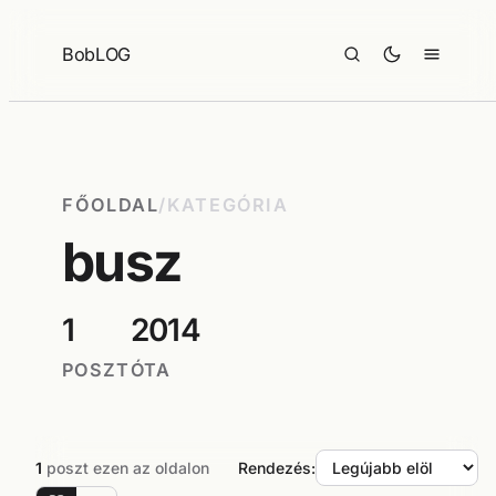
Ugrás
a
BobLOG
tartalomhoz
FŐOLDAL
/
KATEGÓRIA
busz
1
2014
POSZT
ÓTA
1
poszt ezen az oldalon
Rendezés: