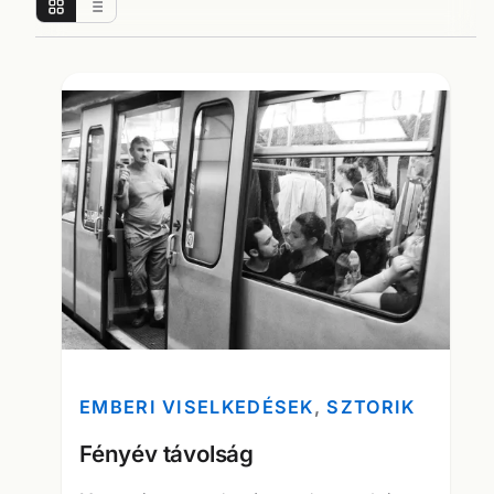
EMBERI VISELKEDÉSEK
, 
SZTORIK
Fényév távolság