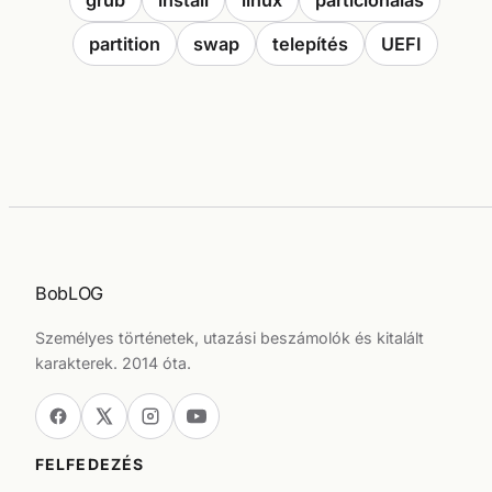
grub
install
linux
partícionálás
partition
swap
telepítés
UEFI
BobLOG
Személyes történetek, utazási beszámolók és kitalált
karakterek. 2014 óta.
FELFEDEZÉS