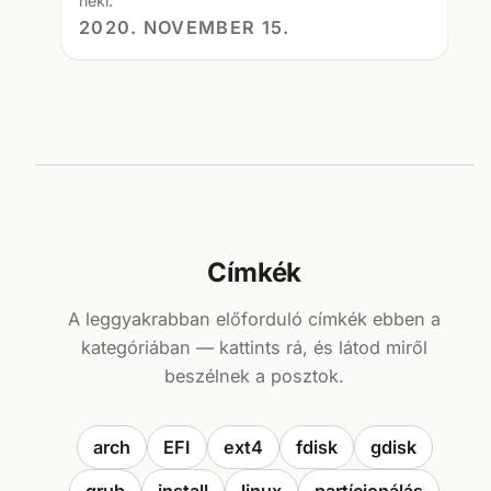
neki.
2020. NOVEMBER 15.
Címkék
A leggyakrabban előforduló címkék ebben a
kategóriában — kattints rá, és látod miről
beszélnek a posztok.
arch
EFI
ext4
fdisk
gdisk