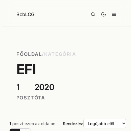
Ugrás
a
BobLOG
tartalomhoz
FŐOLDAL
/
KATEGÓRIA
EFI
1
2020
POSZT
ÓTA
1
poszt ezen az oldalon
Rendezés: