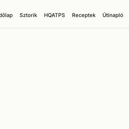
dőlap
Sztorik
HQATPS
Receptek
Útinapló