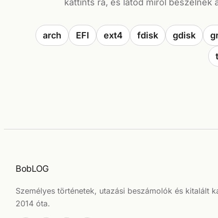
kattints rá, és látod miről beszélnek 
arch
EFI
ext4
fdisk
gdisk
g
BobLOG
Személyes történetek, utazási beszámolók és kitalált k
2014 óta.