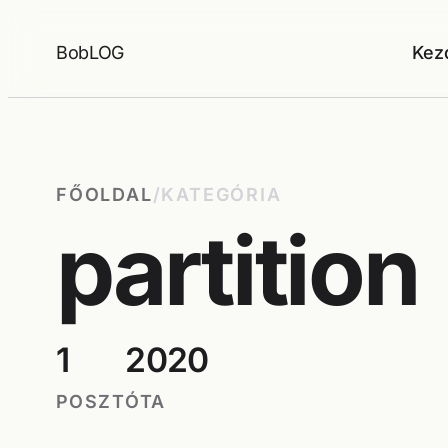
Ugrás
a
BobLOG
Kez
tartalomhoz
FŐOLDAL
/
KATEGÓRIA
partition
1
2020
POSZT
ÓTA