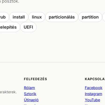
a posztok.
rub
install
linux
partícionálás
partition
telepítés
UEFI
FELFEDEZÉS
KAPCSOLA
Rólam
Facebook
arakterek.
Sztorik
Instagram
Útinapló
YouTube