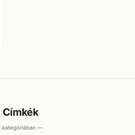
Címkék
a kategóriában —