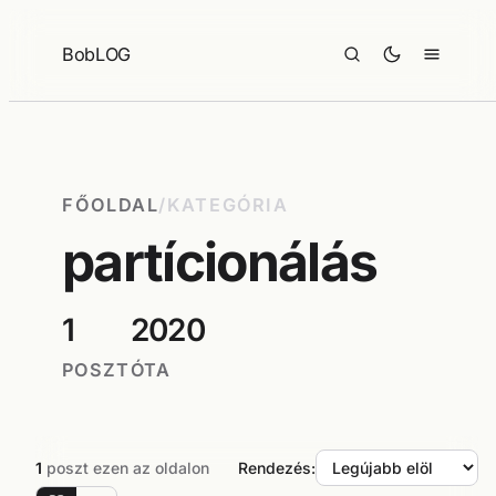
Ugrás
a
BobLOG
tartalomhoz
FŐOLDAL
/
KATEGÓRIA
partícionálás
1
2020
POSZT
ÓTA
1
poszt ezen az oldalon
Rendezés: