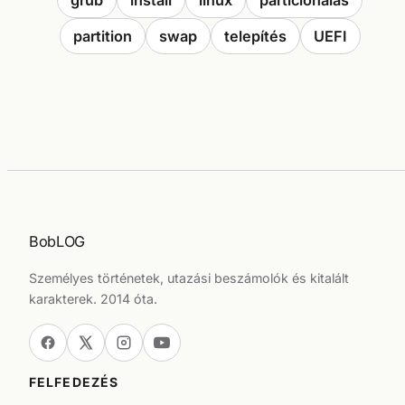
grub
install
linux
partícionálás
partition
swap
telepítés
UEFI
BobLOG
Személyes történetek, utazási beszámolók és kitalált
karakterek. 2014 óta.
FELFEDEZÉS