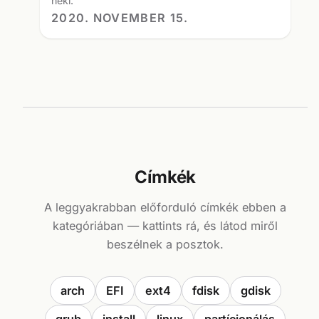
neki.
2020. NOVEMBER 15.
Címkék
A leggyakrabban előforduló címkék ebben a
kategóriában — kattints rá, és látod miről
beszélnek a posztok.
arch
EFI
ext4
fdisk
gdisk