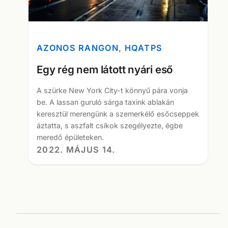
AZONOS RANGON
, 
HQATPS
Egy rég nem látott nyári eső
A szürke New York City-t könnyű pára vonja
be. A lassan guruló sárga taxink ablakán
keresztül merengünk a szemerkélő esőcseppek
áztatta, s aszfalt csíkok szegélyezte, égbe
meredő épületeken.
2022. MÁJUS 14.