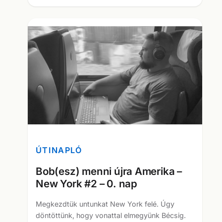
ÚTINAPLÓ
Bob(esz) menni újra Amerika –
New York #2 – 0. nap
Megkezdtük untunkat New York felé. Úgy
döntöttünk, hogy vonattal elmegyünk Bécsig.