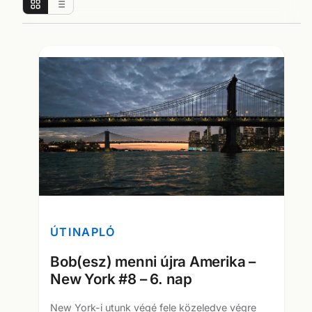
ÚTINAPLÓ
Bob(esz) menni újra Amerika –
New York #8 – 6. nap
New York-i utunk végé fele közeledve végre