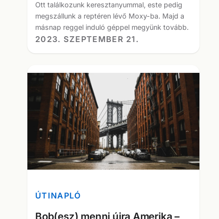
Ott találkozunk keresztanyummal, este pedig
megszállunk a reptéren lévő Moxy-ba. Majd a
másnap reggel induló géppel megyünk tovább.
2023. SZEPTEMBER 21.
ÚTINAPLÓ
Bob(esz) menni újra Amerika –