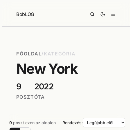
Ugrás
a
BobLOG
tartalomhoz
FŐOLDAL
/
KATEGÓRIA
New York
9
2022
POSZT
ÓTA
9
poszt ezen az oldalon
Rendezés: