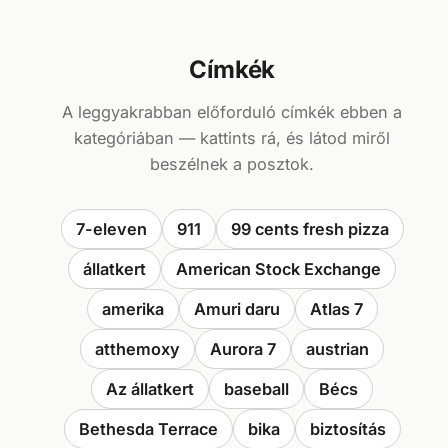
Címkék
A leggyakrabban előforduló címkék ebben a
kategóriában — kattints rá, és látod miről
beszélnek a posztok.
7-eleven
911
99 cents fresh pizza
állatkert
American Stock Exchange
amerika
Amuri daru
Atlas 7
atthemoxy
Aurora 7
austrian
Az állatkert
baseball
Bécs
Bethesda Terrace
bika
biztosítás