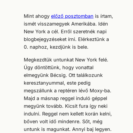
Mint ahogy
előző posztomban
is írtam,
ismét visszamegyek Amerikába. Idén
New York a cél. Erről szeretnék napi
blogbejegyzéseket írni. Elérkeztünk a
0. naphoz, kezdjünk is bele.
Megkezdtük untunkat New York felé.
Úgy döntöttünk, hogy vonattal
elmegyünk Bécsig. Ott találkozunk
keresztanyummal, este pedig
megszállunk a reptéren lévő Moxy-ba.
Majd a másnap reggel induló géppel
megyünk tovább. Kicsit fura így neki
indulni. Reggel nem kellett korán kelni,
bőven volt idő mindenre. Sőt, még
untunk is magunkat. Annyi baj legyen.