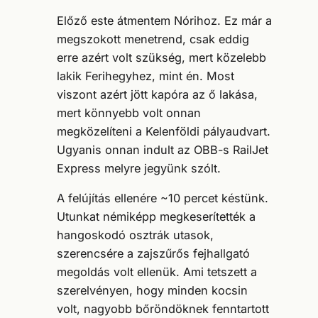
Előző este átmentem Nórihoz. Ez már a
megszokott menetrend, csak eddig
erre azért volt szükség, mert közelebb
lakik Ferihegyhez, mint én. Most
viszont azért jött kapóra az ő lakása,
mert könnyebb volt onnan
megközelíteni a Kelenföldi pályaudvart.
Ugyanis onnan indult az OBB-s RailJet
Express melyre jegyünk szólt.
A felújítás ellenére ~10 percet késtünk.
Utunkat némiképp megkeserítették a
hangoskodó osztrák utasok,
szerencsére a zajszűrős fejhallgató
megoldás volt ellenük. Ami tetszett a
szerelvényen, hogy minden kocsin
volt, nagyobb bőröndöknek fenntartott