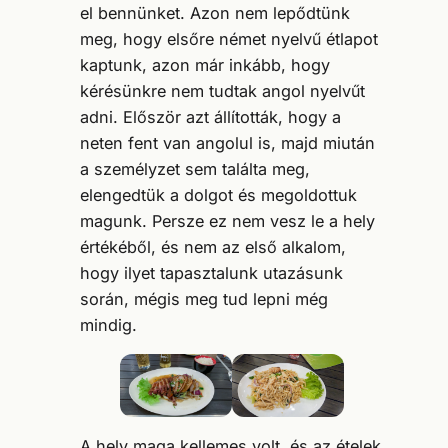
el bennünket. Azon nem lepődtünk
meg, hogy elsőre német nyelvű étlapot
kaptunk, azon már inkább, hogy
kérésünkre nem tudtak angol nyelvűt
adni. Először azt állították, hogy a
neten fent van angolul is, majd miután
a személyzet sem találta meg,
elengedtük a dolgot és megoldottuk
magunk. Persze ez nem vesz le a hely
értékéből, és nem az első alkalom,
hogy ilyet tapasztalunk utazásunk
során, mégis meg tud lepni még
mindig.
A hely maga kellemes volt, és az ételek