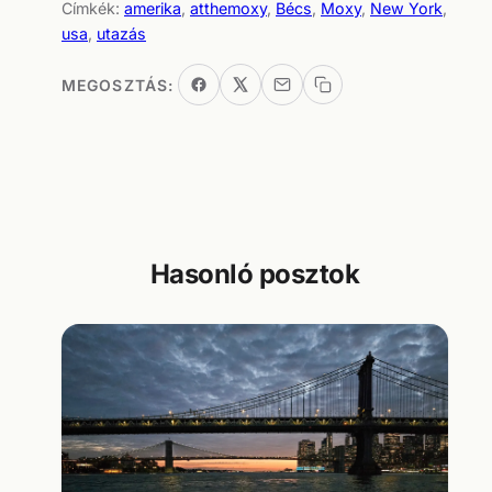
Címkék:
amerika
, 
atthemoxy
, 
Bécs
, 
Moxy
, 
New York
, 
usa
, 
utazás
MEGOSZTÁS:
Hasonló posztok