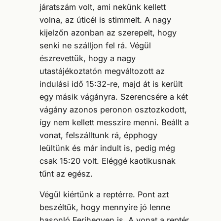
járatszám volt, ami nekünk kellett
volna, az úticél is stimmelt. A nagy
kijelzőn azonban az szerepelt, hogy
senki ne szálljon fel rá. Végül
észrevettük, hogy a nagy
utastájékoztatón megváltozott az
indulási idő 15:32-re, majd át is került
egy másik vágányra. Szerencsére a két
vágány azonos peronon osztozkodott,
így nem kellett messzire menni. Beállt a
vonat, felszálltunk rá, épphogy
leültünk és már indult is, pedig még
csak 15:20 volt. Eléggé kaotikusnak
tűnt az egész.
Végül kiértünk a reptérre. Pont azt
beszéltük, hogy mennyire jó lenne
hasonló Ferihegyen is. A vonat a reptér