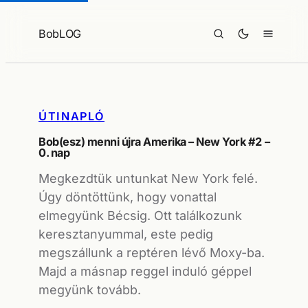
Ugrás
a
BobLOG
tartalomhoz
ÚTINAPLÓ
Bob(esz) menni újra Amerika – New York #2 –
0. nap
Megkezdtük untunkat New York felé.
Úgy döntöttünk, hogy vonattal
elmegyünk Bécsig. Ott találkozunk
keresztanyummal, este pedig
megszállunk a reptéren lévő Moxy-ba.
Majd a másnap reggel induló géppel
megyünk tovább.