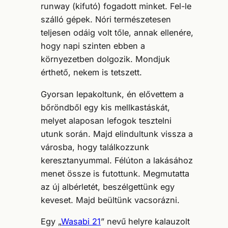
runway (kifutó) fogadott minket. Fel-le
szálló gépek. Nóri természetesen
teljesen odáig volt tőle, annak ellenére,
hogy napi szinten ebben a
környezetben dolgozik. Mondjuk
érthető, nekem is tetszett.
Gyorsan lepakoltunk, én elővettem a
bőröndből egy kis mellkastáskát,
melyet alaposan lefogok tesztelni
utunk során. Majd elindultunk vissza a
városba, hogy találkozzunk
keresztanyummal. Félúton a lakásához
menet össze is futottunk. Megmutatta
az új albérletét, beszélgettünk egy
keveset. Majd beültünk vacsorázni.
Egy „
Wasabi 21
” nevű helyre kalauzolt