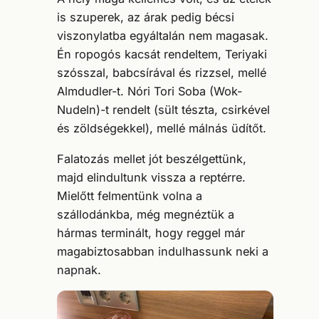
is szuperek, az árak pedig bécsi
viszonylatba egyáltalán nem magasak.
Én ropogós kacsát rendeltem, Teriyaki
szósszal, babcsírával és rizzsel, mellé
Almdudler-t. Nóri Tori Soba (Wok-
Nudeln)-t rendelt (sült tészta, csirkével
és zöldségekkel), mellé málnás üdítőt.
Falatozás mellet jót beszélgettünk,
majd elindultunk vissza a reptérre.
Mielőtt felmentünk volna a
szállodánkba, még megnéztük a
hármas terminált, hogy reggel már
magabiztosabban indulhassunk neki a
napnak.