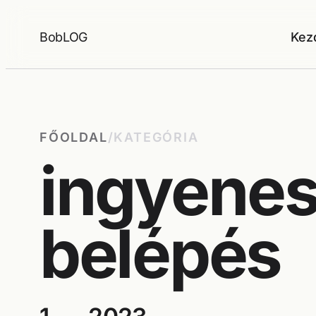
Ugrás
a
BobLOG
Kez
tartalomhoz
FŐOLDAL
/
KATEGÓRIA
ingyene
belépés