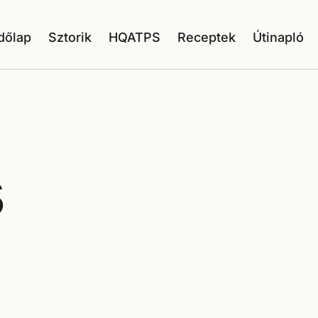
dőlap
Sztorik
HQATPS
Receptek
Útinapló
s