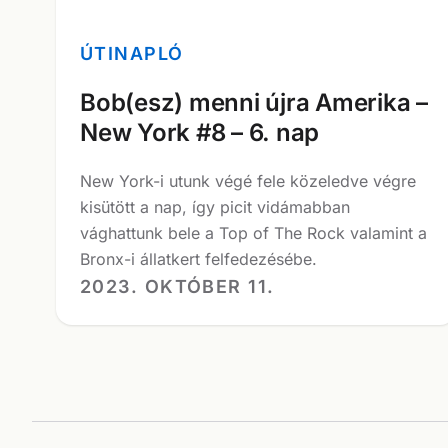
ÚTINAPLÓ
Bob(esz) menni újra Amerika –
New York #8 – 6. nap
New York-i utunk végé fele közeledve végre
kisütött a nap, így picit vidámabban
vághattunk bele a Top of The Rock valamint a
Bronx-i állatkert felfedezésébe.
2023. OKTÓBER 11.