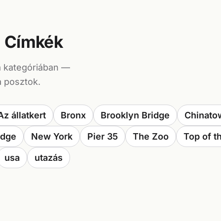
Címkék
a kategóriában —
a posztok.
Az állatkert
Bronx
Brooklyn Bridge
Chinato
idge
New York
Pier 35
The Zoo
Top of t
usa
utazás