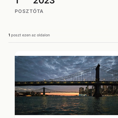
1
2023
POSZT
ÓTA
1
poszt ezen az oldalon