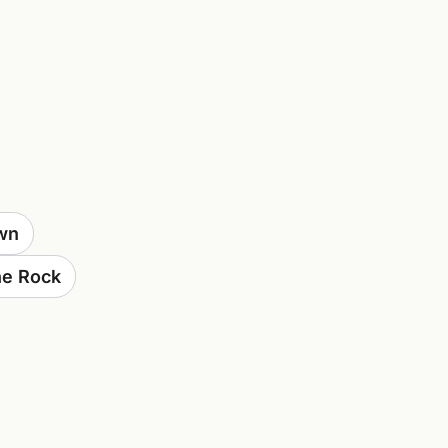
wn
he Rock