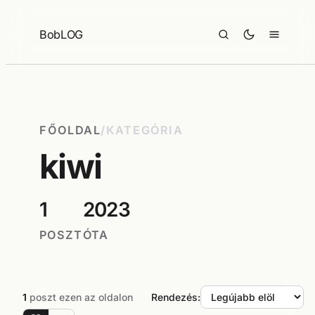
Ugrás
a
BobLOG
tartalomhoz
FŐOLDAL
/
KATEGÓRIA
kiwi
1
2023
POSZT
ÓTA
1
poszt ezen az oldalon
Rendezés: