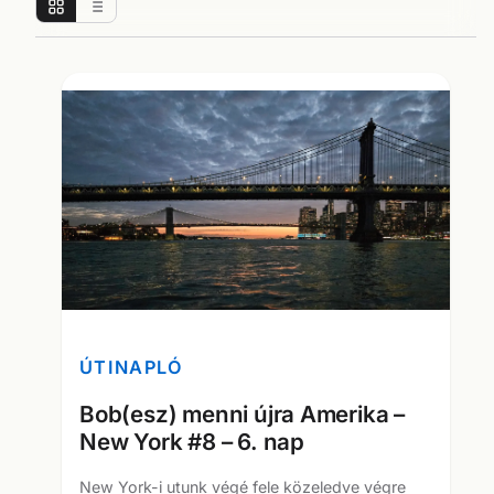
ÚTINAPLÓ
Bob(esz) menni újra Amerika –
New York #8 – 6. nap
New York-i utunk végé fele közeledve végre