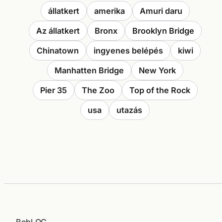
állatkert
amerika
Amuri daru
Az állatkert
Bronx
Brooklyn Bridge
Chinatown
ingyenes belépés
kiwi
Manhatten Bridge
New York
Pier 35
The Zoo
Top of the Rock
usa
utazás